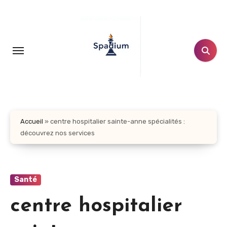
Aller
au
contenu
principal
Accueil
»
centre hospitalier sainte-anne spécialités :
découvrez nos services
Santé
centre hospitalier